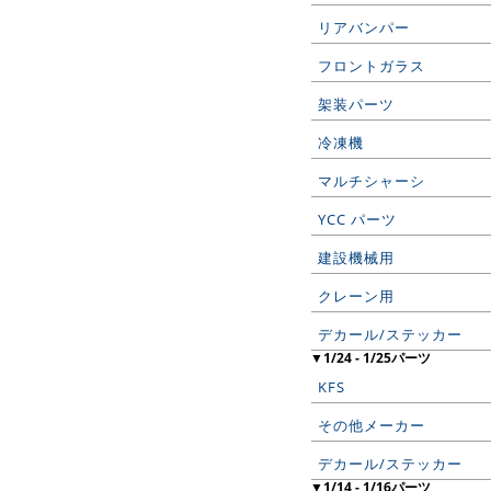
リアバンパー
フロントガラス
架装パーツ
冷凍機
マルチシャーシ
YCC パーツ
建設機械用
クレーン用
デカール/ステッカー
▼1/24 - 1/25パーツ
KFS
その他メーカー
デカール/ステッカー
▼1/14 - 1/16パーツ