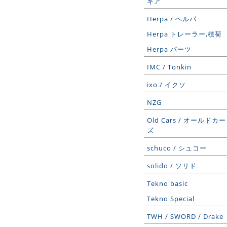
ギア
Herpa / ヘルパ
Herpa トレーラー,積荷
Herpa パーツ
IMC / Tonkin
ixo / イクソ
NZG
Old Cars / オールドカー
ズ
schuco / シュコー
solido / ソリド
Tekno basic
Tekno Special
TWH / SWORD / Drake