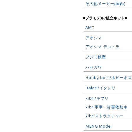
その他メーカー(国内)
■プラモデル/組立キット■
AMT
アオシマ
アオシマ デコトラ
フジミ模型
ハセガワ
Hobby boss/ホビーボス
Italeri/イタレリ
kibri/キブリ
kibri軍事・災害救助車
kibriストラクチャー
MENG Model