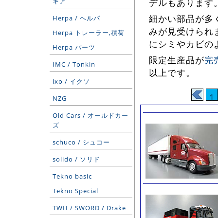
ギア
デルもあります
細かい部品が多
Herpa / ヘルパ
みが見受けられ
Herpa トレーラー,積荷
にシミやカビの
Herpa パーツ
限定生産品が
完
IMC / Tonkin
以上です。
ixo / イクソ
1
NZG
Old Cars / オールドカー
ズ
schuco / シュコー
solido / ソリド
Tekno basic
Tekno Special
TWH / SWORD / Drake