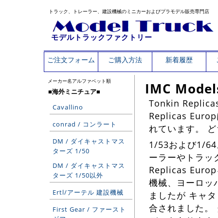
トラック、トレーラー、建設機械のミニカーおよびプラモデル販売専門店
モデルトラックファクトリー
ご注文フォーム
ご購入方法
新着履歴
メーカー名アルファベット順
IMC Models
■海外ミニチュア■
Tonkin Rep
Cavallino
Replicas E
conrad / コンラート
れています。 
DM / ダイキャストマス
1/53および1
ターズ 1/50
ーラーやトラック
DM / ダイキャストマス
Replicas E
ターズ 1/50以外
機械、ヨーロッ
Ertl/アーテル 建設機械
ましたが キャタピ
合されました。
First Gear / ファースト