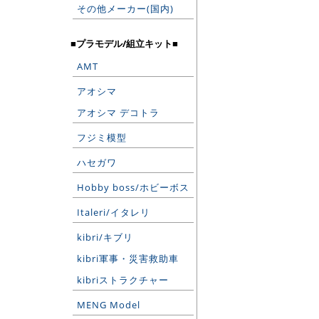
その他メーカー(国内)
■プラモデル/組立キット■
AMT
アオシマ
アオシマ デコトラ
フジミ模型
ハセガワ
Hobby boss/ホビーボス
Italeri/イタレリ
kibri/キブリ
kibri軍事・災害救助車
kibriストラクチャー
MENG Model