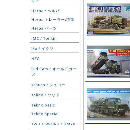
ギア
Herpa / ヘルパ
Herpa トレーラー,積荷
Herpa パーツ
IMC / Tonkin
ixo / イクソ
NZG
Old Cars / オールドカー
ズ
schuco / シュコー
solido / ソリド
Tekno basic
Tekno Special
TWH / SWORD / Drake