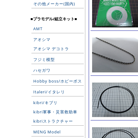
その他メーカー(国内)
■プラモデル/組立キット■
AMT
アオシマ
アオシマ デコトラ
フジミ模型
ハセガワ
Hobby boss/ホビーボス
Italeri/イタレリ
kibri/キブリ
kibri軍事・災害救助車
kibriストラクチャー
MENG Model