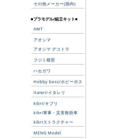
その他メーカー(国内)
■プラモデル/組立キット■
AMT
アオシマ
アオシマ デコトラ
フジミ模型
ハセガワ
Hobby boss/ホビーボス
Italeri/イタレリ
kibri/キブリ
kibri軍事・災害救助車
kibriストラクチャー
MENG Model