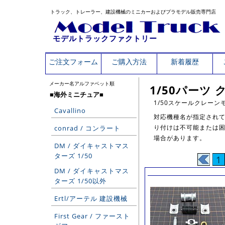
トラック、トレーラー、建設機械のミニカーおよびプラモデル販売専門店
モデルトラックファクトリー
ご注文フォーム
ご購入方法
新着履歴
メーカー名アルファベット順
1/50パーツ
■海外ミニチュア■
1/50スケールクレー
Cavallino
対応機種名が指定され
り付けは不可能または困
conrad / コンラート
場合があります。
DM / ダイキャストマス
ターズ 1/50
1
DM / ダイキャストマス
ターズ 1/50以外
Ertl/アーテル 建設機械
First Gear / ファースト