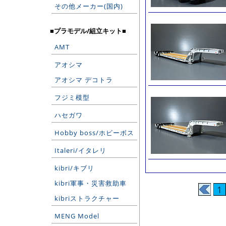
その他メーカー(国内)
■プラモデル/組立キット■
AMT
アオシマ
アオシマ デコトラ
フジミ模型
ハセガワ
Hobby boss/ホビーボス
Italeri/イタレリ
kibri/キブリ
kibri軍事・災害救助車
1
kibriストラクチャー
MENG Model