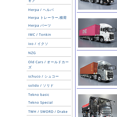
ギア
Herpa / ヘルパ
Herpa トレーラー,積荷
Herpa パーツ
IMC / Tonkin
ixo / イクソ
NZG
Old Cars / オールドカー
ズ
schuco / シュコー
solido / ソリド
Tekno basic
Tekno Special
TWH / SWORD / Drake