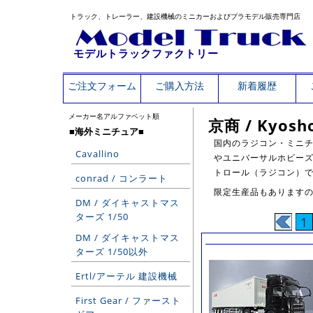
トラック、トレーラー、建設機械のミニカーおよびプラモデル販売専門店
モデルトラックファクトリー
ご注文フォーム
ご購入方法
新着履歴
メーカー名アルファベット順
京商 / Kyosh
■海外ミニチュア■
国内のラジコン・ミニチ
Cavallino
やユニバーサルホビーズ
トロール（ラジコン）
conrad / コンラート
限定生産品もあります
DM / ダイキャストマス
ターズ 1/50
1
DM / ダイキャストマス
ターズ 1/50以外
Ertl/アーテル 建設機械
First Gear / ファースト