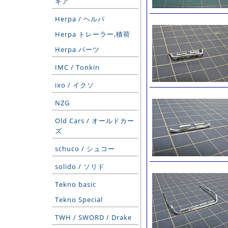
ギア
Herpa / ヘルパ
Herpa トレーラー,積荷
Herpa パーツ
IMC / Tonkin
ixo / イクソ
NZG
Old Cars / オールドカー
ズ
schuco / シュコー
solido / ソリド
Tekno basic
Tekno Special
TWH / SWORD / Drake