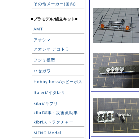
その他メーカー(国内)
■プラモデル/組立キット■
AMT
アオシマ
アオシマ デコトラ
フジミ模型
ハセガワ
Hobby boss/ホビーボス
Italeri/イタレリ
kibri/キブリ
kibri軍事・災害救助車
kibriストラクチャー
MENG Model