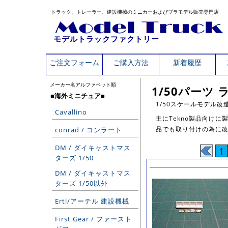
トラック、トレーラー、建設機械のミニカーおよびプラモデル販売専門店
モデルトラックファクトリー
ご注文フォーム
ご購入方法
新着履歴
メーカー名アルファベット順
1/50パーツ
■海外ミニチュア■
1/50スケールモデル
Cavallino
主にTekno製品向けに
品でも取り付けの為に
conrad / コンラート
DM / ダイキャストマス
1
ターズ 1/50
DM / ダイキャストマス
ターズ 1/50以外
Ertl/アーテル 建設機械
First Gear / ファースト