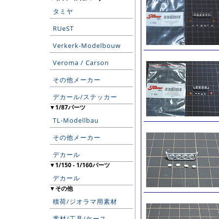
タミヤ
RUeST
Verkerk-Modelbouw
Veroma / Carson
その他メーカー
デカール/ステッカー
▼1/87パーツ
TL-Modellbau
その他メーカー
デカール
▼1/150 - 1/160パーツ
デカール
▼その他
積荷/ジオラマ用素材
素材/工具/ケース