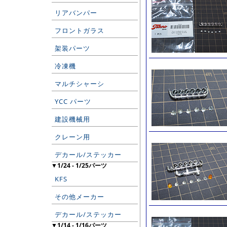
リアバンパー
フロントガラス
架装パーツ
冷凍機
マルチシャーシ
YCC パーツ
建設機械用
クレーン用
デカール/ステッカー
▼1/24 - 1/25パーツ
KFS
その他メーカー
デカール/ステッカー
▼1/14 - 1/16パーツ