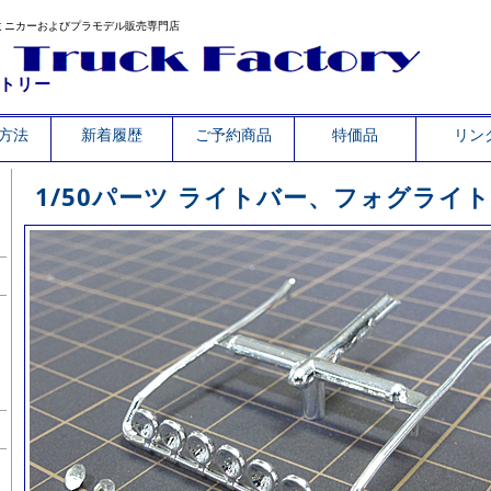
ミニカーおよびプラモデル販売専門店
トリー
方法
新着履歴
ご予約商品
特価品
リン
1/50パーツ ライトバー、フォグライ