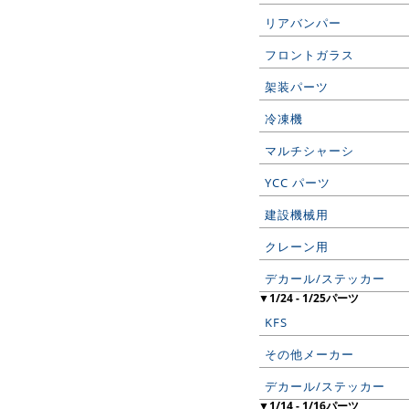
リアバンパー
フロントガラス
架装パーツ
冷凍機
マルチシャーシ
YCC パーツ
建設機械用
クレーン用
デカール/ステッカー
▼1/24 - 1/25パーツ
KFS
その他メーカー
デカール/ステッカー
▼1/14 - 1/16パーツ