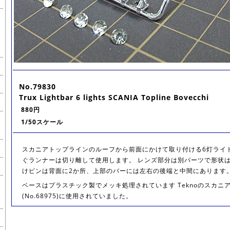
No.79830
Trux Lightbar 6 lights SCANIA Topline Bovecchi
880円
1/50スケール
スカニアトップラインのルーフから前面にかけて取り付ける6灯ライ
ぐランナーは切り離して使用します。 レンズ部分は別パーツで形状は
けピンは背面に2か所、上部のバーには左右の後端と中間にあります
ベースはプラスチック製でメッキ処理されています Teknoのスカニア B
(No.68975)に使用されていました。