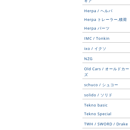
ギア
Herpa / ヘルパ
Herpa トレーラー,積荷
Herpa パーツ
IMC / Tonkin
ixo / イクソ
NZG
Old Cars / オールドカー
ズ
schuco / シュコー
solido / ソリド
Tekno basic
Tekno Special
TWH / SWORD / Drake