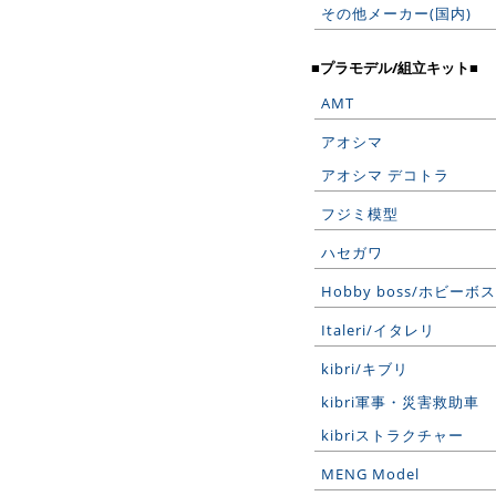
その他メーカー(国内)
■プラモデル/組立キット■
AMT
アオシマ
アオシマ デコトラ
フジミ模型
ハセガワ
Hobby boss/ホビーボス
Italeri/イタレリ
kibri/キブリ
kibri軍事・災害救助車
kibriストラクチャー
MENG Model