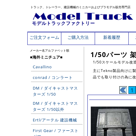
トラック、トレーラー、建設機械のミニカーおよびプラモデル販売専門店
モデルトラックファクトリー
ご注文フォーム
ご購入方法
新着履歴
メーカー名アルファベット順
1/50パーツ
■海外ミニチュア■
1/50スケールモデル
Cavallino
主にTekno製品向けに
品でも取り付けの為に
conrad / コンラート
DM / ダイキャストマス
1
ターズ 1/50
DM / ダイキャストマス
ターズ 1/50以外
Ertl/アーテル 建設機械
First Gear / ファースト