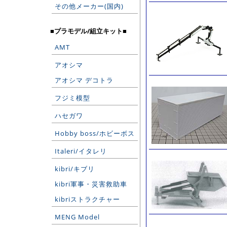
その他メーカー(国内)
■プラモデル/組立キット■
AMT
アオシマ
アオシマ デコトラ
フジミ模型
ハセガワ
Hobby boss/ホビーボス
Italeri/イタレリ
kibri/キブリ
kibri軍事・災害救助車
kibriストラクチャー
MENG Model