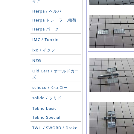
ギア
Herpa / ヘルパ
Herpa トレーラー,積荷
Herpa パーツ
IMC / Tonkin
ixo / イクソ
NZG
Old Cars / オールドカー
ズ
schuco / シュコー
solido / ソリド
Tekno basic
Tekno Special
TWH / SWORD / Drake