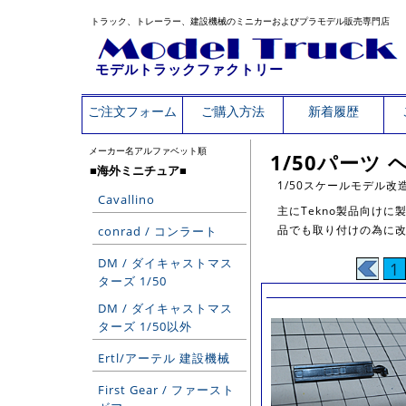
トラック、トレーラー、建設機械のミニカーおよびプラモデル販売専門店
モデルトラックファクトリー
ご注文フォーム
ご購入方法
新着履歴
メーカー名アルファベット順
1/50パーツ
■海外ミニチュア■
1/50スケールモデル
Cavallino
主にTekno製品向けに
品でも取り付けの為に
conrad / コンラート
DM / ダイキャストマス
1
ターズ 1/50
DM / ダイキャストマス
ターズ 1/50以外
Ertl/アーテル 建設機械
First Gear / ファースト