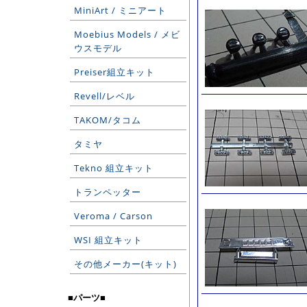
MiniArt / ミニアート
Moebius Models / メビ
ウスモデル
Preiser組立キット
Revell/レベル
TAKOM/タコム
タミヤ
Tekno 組立キット
トランペッター
Veroma / Carson
WSI 組立キット
その他メーカー(キット)
■パーツ■