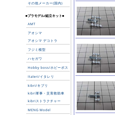
その他メーカー(国内)
■プラモデル/組立キット■
AMT
アオシマ
アオシマ デコトラ
フジミ模型
ハセガワ
Hobby boss/ホビーボス
Italeri/イタレリ
kibri/キブリ
kibri軍事・災害救助車
kibriストラクチャー
MENG Model