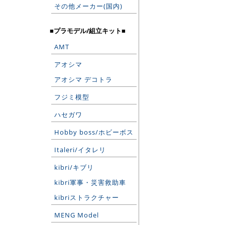
その他メーカー(国内)
■プラモデル/組立キット■
AMT
アオシマ
アオシマ デコトラ
フジミ模型
ハセガワ
Hobby boss/ホビーボス
Italeri/イタレリ
kibri/キブリ
kibri軍事・災害救助車
kibriストラクチャー
MENG Model