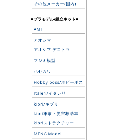
その他メーカー(国内)
■プラモデル/組立キット■
AMT
アオシマ
アオシマ デコトラ
フジミ模型
ハセガワ
Hobby boss/ホビーボス
Italeri/イタレリ
kibri/キブリ
kibri軍事・災害救助車
kibriストラクチャー
MENG Model