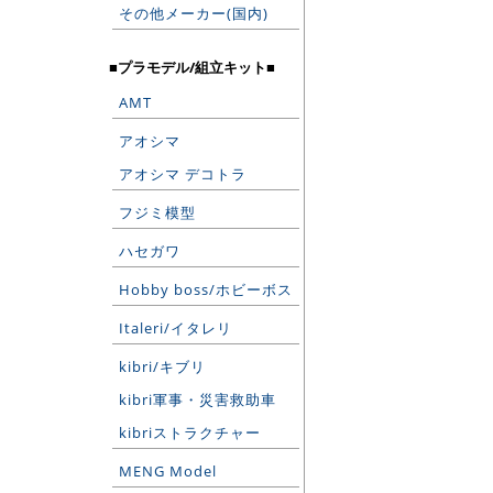
その他メーカー(国内)
■プラモデル/組立キット■
AMT
アオシマ
アオシマ デコトラ
フジミ模型
ハセガワ
Hobby boss/ホビーボス
Italeri/イタレリ
kibri/キブリ
kibri軍事・災害救助車
kibriストラクチャー
MENG Model