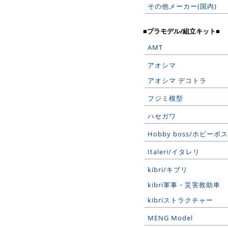
その他メーカー(国内)
■プラモデル/組立キット■
AMT
アオシマ
アオシマ デコトラ
フジミ模型
ハセガワ
Hobby boss/ホビーボス
Italeri/イタレリ
kibri/キブリ
kibri軍事・災害救助車
kibriストラクチャー
MENG Model