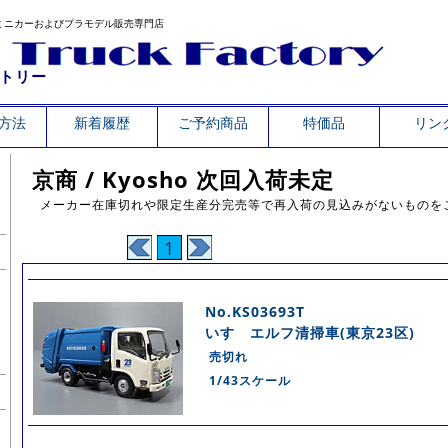
ミニカーおよびプラモデル販売専門店
トリー
方法
新着履歴
ご予約商品
特価品
リン
京商 / Kyosho 次回入荷未定
メーカー在庫切れや限定生産分完売等で再入荷の見込みがないものを
1
No.KS03693T
いすゞエルフ清掃車(東京23区)
売切れ
1/43スケール