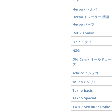
ギア
Herpa / ヘルパ
Herpa トレーラー,積荷
Herpa パーツ
IMC / Tonkin
ixo / イクソ
NZG
Old Cars / オールドカー
ズ
schuco / シュコー
solido / ソリド
Tekno basic
Tekno Special
TWH / SWORD / Drake