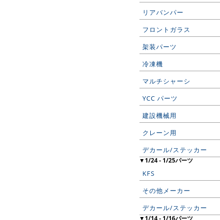
リアバンパー
フロントガラス
架装パーツ
冷凍機
マルチシャーシ
YCC パーツ
建設機械用
クレーン用
デカール/ステッカー
▼1/24 - 1/25パーツ
KFS
その他メーカー
デカール/ステッカー
▼1/14 - 1/16パーツ