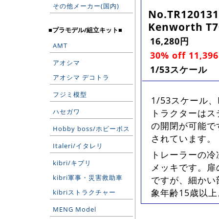
その他メーカー(国内)
No.TR120131
Kenworth T70
■プラモデル/組立キット■
16,280円
AMT
30% off 11,39
アオシマ
1/53スケール
アオシマ デコトラ
フジミ模型
1/53スケール、
ハセガワ
トラクターはス
の開閉が可能で
Hobby boss/ホビーボス
されています。
Italeri/イタレリ
トレーラーの冷凍
kibri/キブリ
メッキです。扉
kibri軍事・災害救助車
ですが、細かい
象年齢15歳以上。
kibriストラクチャー
MENG Model