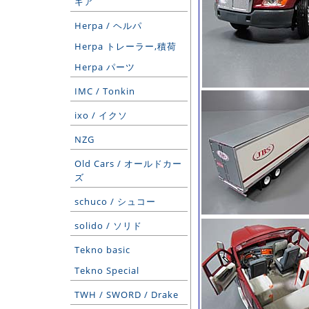
ギア
Herpa / ヘルパ
Herpa トレーラー,積荷
Herpa パーツ
IMC / Tonkin
ixo / イクソ
NZG
Old Cars / オールドカー
ズ
schuco / シュコー
solido / ソリド
Tekno basic
Tekno Special
TWH / SWORD / Drake