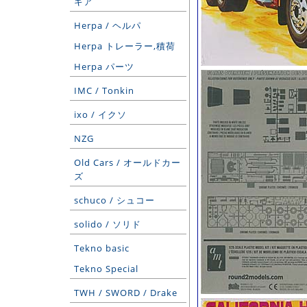
ギア
Herpa / ヘルパ
Herpa トレーラー,積荷
Herpa パーツ
IMC / Tonkin
ixo / イクソ
NZG
Old Cars / オールドカー
ズ
schuco / シュコー
solido / ソリド
Tekno basic
Tekno Special
TWH / SWORD / Drake