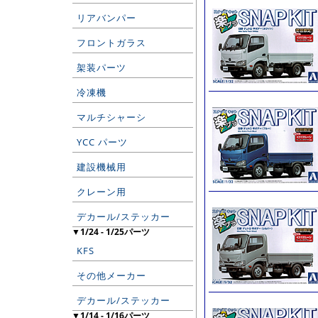
リアバンパー
フロントガラス
架装パーツ
冷凍機
マルチシャーシ
YCC パーツ
建設機械用
クレーン用
デカール/ステッカー
▼1/24 - 1/25パーツ
KFS
その他メーカー
デカール/ステッカー
▼1/14 - 1/16パーツ