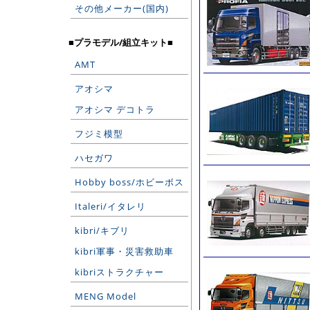
その他メーカー(国内)
■プラモデル/組立キット■
AMT
アオシマ
アオシマ デコトラ
フジミ模型
ハセガワ
Hobby boss/ホビーボス
Italeri/イタレリ
kibri/キブリ
kibri軍事・災害救助車
kibriストラクチャー
MENG Model