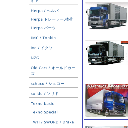
ギア
Herpa / ヘルパ
Herpa トレーラー,積荷
Herpa パーツ
IMC / Tonkin
ixo / イクソ
NZG
Old Cars / オールドカー
ズ
schuco / シュコー
solido / ソリド
Tekno basic
Tekno Special
TWH / SWORD / Drake