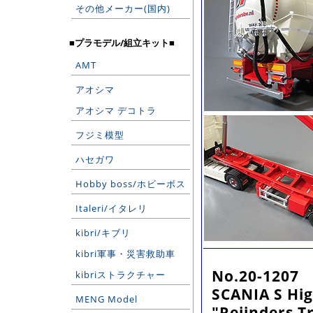
その他メーカー(国内)
■プラモデル/組立キット■
AMT
アオシマ
アオシマ デコトラ
フジミ模型
ハセガワ
Hobby boss/ホビーボス
Italeri/イタレリ
kibri/キブリ
kibri軍事・災害救助車
No.20-1207
kibriストラクチャー
SCANIA S Hig
MENG Model
"Reijnders T