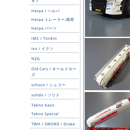
ギア
Herpa / ヘルパ
Herpa トレーラー,積荷
Herpa パーツ
IMC / Tonkin
ixo / イクソ
NZG
Old Cars / オールドカー
ズ
schuco / シュコー
solido / ソリド
Tekno basic
Tekno Special
TWH / SWORD / Drake