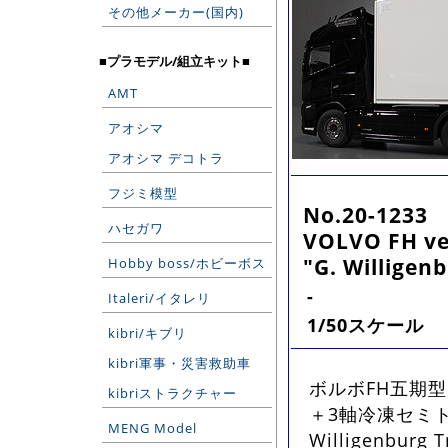
その他メーカー(国内)
■プラモデル/組立キット■
AMT
アオシマ
アオシマ デコトラ
フジミ模型
No.20-1233
ハセガワ
VOLVO FH ver
"G. Willigen
Hobby boss/ホビーボス
-
Italeri/イタレリ
1/50スケール
kibri/キブリ
kibri軍事・災害救助車
ボルボFH五期
kibriストラクチャー
＋3軸冷凍セミ
MENG Model
Willigenbu