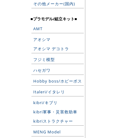
その他メーカー(国内)
■プラモデル/組立キット■
AMT
アオシマ
アオシマ デコトラ
フジミ模型
ハセガワ
Hobby boss/ホビーボス
Italeri/イタレリ
kibri/キブリ
kibri軍事・災害救助車
kibriストラクチャー
MENG Model