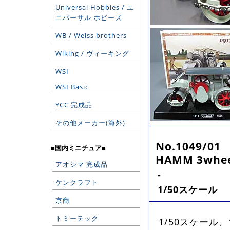
Universal Hobbies / ユ
ニバーサル ホビーズ
WB / Weiss brothers
Wiking / ヴィーキング
WSI
WSI Basic
YCC 完成品
その他メーカー(海外)
No.1049/01
■国内ミニチュア■
HAMM 3wheel
アオシマ 完成品
-
ケンクラフト
1/50スケール
京商
トミーテック
1/50スケール