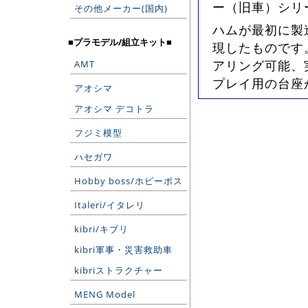
ー（旧車）シリ
その他メーカー(国内)
ハムが最初に製
■プラモデル/組立キット■
現したものです
アリング可能、
AMT
プレイ用の台座が
アオシマ
アオシマ デコトラ
フジミ模型
ハセガワ
Hobby boss/ホビーボス
Italeri/イタレリ
kibri/キブリ
kibri軍事・災害救助車
kibriストラクチャー
MENG Model