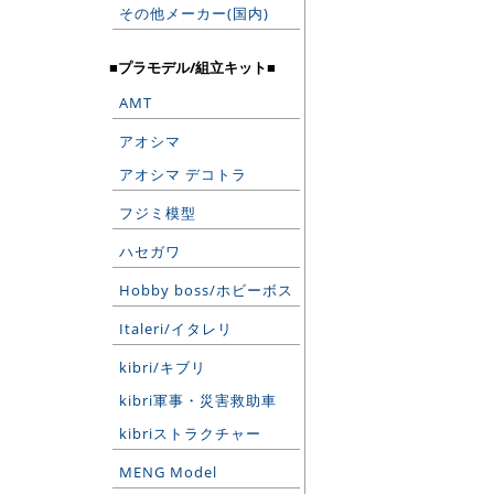
その他メーカー(国内)
■プラモデル/組立キット■
AMT
アオシマ
アオシマ デコトラ
フジミ模型
ハセガワ
Hobby boss/ホビーボス
Italeri/イタレリ
kibri/キブリ
kibri軍事・災害救助車
kibriストラクチャー
MENG Model