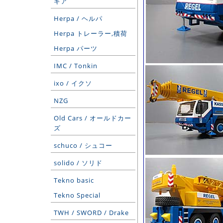
ギア
Herpa / ヘルパ
Herpa トレーラー,積荷
Herpa パーツ
IMC / Tonkin
ixo / イクソ
NZG
Old Cars / オールドカー
ズ
schuco / シュコー
solido / ソリド
Tekno basic
Tekno Special
TWH / SWORD / Drake