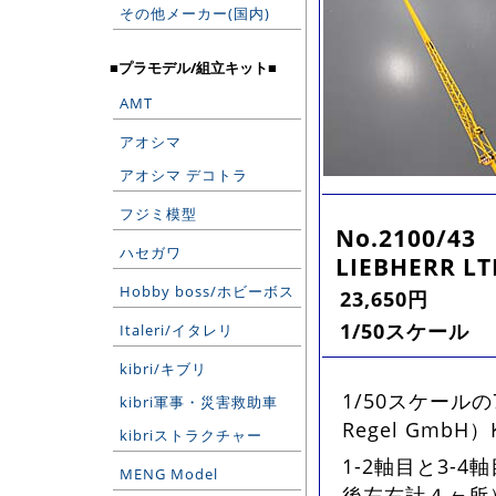
その他メーカー(国内)
■プラモデル/組立キット■
AMT
アオシマ
アオシマ デコトラ
フジミ模型
No.2100/43
ハセガワ
LIEBHERR LT
Hobby boss/ホビーボス
23,650円
1/50スケール
Italeri/イタレリ
kibri/キブリ
1/50スケールの
kibri軍事・災害救助車
Regel Gmb
kibriストラクチャー
1-2軸目と3-
MENG Model
後左右計４ヶ所