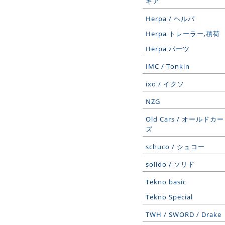
ギア
Herpa / ヘルパ
Herpa トレーラー,積荷
Herpa パーツ
IMC / Tonkin
ixo / イクソ
NZG
Old Cars / オールドカー
ズ
schuco / シュコー
solido / ソリド
Tekno basic
Tekno Special
TWH / SWORD / Drake