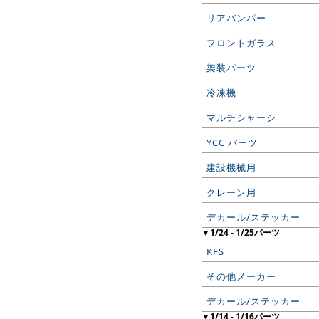
リアバンパー
フロントガラス
架装パーツ
冷凍機
マルチシャーシ
YCC パーツ
建設機械用
クレーン用
デカール/ステッカー
▼1/24 - 1/25パーツ
KFS
その他メーカー
デカール/ステッカー
▼1/14 - 1/16パーツ