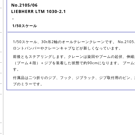
No.2105/06
LIEBHERR LTM 1030-2.1
-
1/50スケール
1/50スケール、30t吊2軸のオールテレーンクレーンです。 No.21
ロントバンパーやクレーンキャブなどが新しくなっています。
前後ともステアリングします。クレーンは旋回やブームの起伏、伸縮
（ブーム４段）＋ジブを装着した状態で約90cmになります。 ブー
す。
付属品は二つ折りのジブ、フック、ジブラック、ジブ取付用のピン、
ブのミラーです。