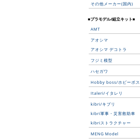
その他メーカー(国内)
■プラモデル/組立キット■
AMT
アオシマ
アオシマ デコトラ
フジミ模型
ハセガワ
Hobby boss/ホビーボス
Italeri/イタレリ
kibri/キブリ
kibri軍事・災害救助車
kibriストラクチャー
MENG Model