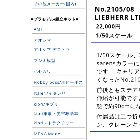
その他メーカー(国内)
No.2105/08
LIEBHERR LT
■プラモデル/組立キット■
22,000円
AMT
1/50スケール
アオシマ
アオシマ デコトラ
1/50スケール
フジミ模型
sarensカラ
です。 キャリ
ハセガワ
くなったNo.2
Hobby boss/ホビーボス
前後ともステア
Italeri/イタレリ
伸縮が可能です
kibri/キブリ
態で約90cm
kibri軍事・災害救助車
付属品は二つ折
kibriストラクチャー
ン、クレーンキ
MENG Model