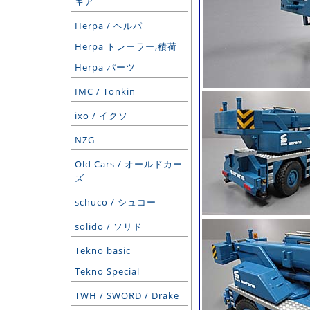
ギア
Herpa / ヘルパ
Herpa トレーラー,積荷
Herpa パーツ
IMC / Tonkin
ixo / イクソ
NZG
Old Cars / オールドカー
ズ
schuco / シュコー
solido / ソリド
Tekno basic
Tekno Special
TWH / SWORD / Drake