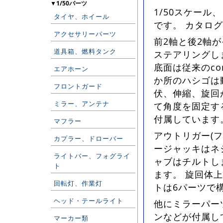
▼1/50パーツ
1/50スケール
タイヤ、ホイール
です。 カタロ
アクセサリーパーツ
前2軸と後2軸
道具箱、燃料タンク
ステアリングし
底面は従来のco
エアホーン
か所のハシゴは動
フロントガード
伏、伸縮、旋回
ミラー、アンテナ
て角度を固定す
付属しています
マフラー
アウトリガー(
カプラー、ドローバー
ージャッキはネ
ライトバー、フォグライ
ャブはチルトし
ト
ます。 旋回体
回転灯、作業灯
トは6パーツで
ヘッド・テールライト
他にミラーパー
ンなどが付属して
マーカー類