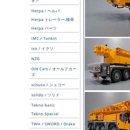
ギア
Herpa / ヘルパ
Herpa トレーラー,積荷
Herpa パーツ
IMC / Tonkin
ixo / イクソ
NZG
Old Cars / オールドカー
ズ
schuco / シュコー
solido / ソリド
Tekno basic
Tekno Special
TWH / SWORD / Drake