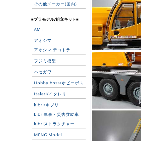
その他メーカー(国内)
■プラモデル/組立キット■
AMT
アオシマ
アオシマ デコトラ
フジミ模型
ハセガワ
Hobby boss/ホビーボス
Italeri/イタレリ
kibri/キブリ
kibri軍事・災害救助車
kibriストラクチャー
MENG Model