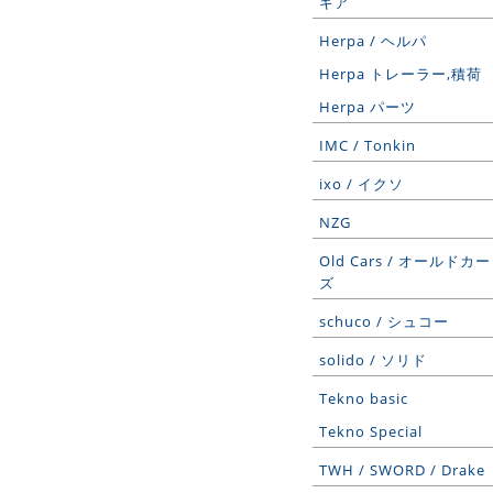
ギア
Herpa / ヘルパ
Herpa トレーラー,積荷
Herpa パーツ
IMC / Tonkin
ixo / イクソ
NZG
Old Cars / オールドカー
ズ
schuco / シュコー
solido / ソリド
Tekno basic
Tekno Special
TWH / SWORD / Drake