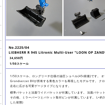
No.2225/04
LIEBHERR R 945 Litronic Multi-User "LOON OP ZAND
34,650円
1/50スケール
1/50スケール、ロングリーチ仕様の油圧ショベル(45t前後)です。 オラン
Grondverzet BVが所有する青色カラーを再現したモデルです。 
左右に広がる可変ゲージタイプになります。
標準バケットと法面ワイドバケットが付属しています。 法面バケッ
その他、ミラーパーツとバケット取付ピンが付属しています。 L=約3
した状態)