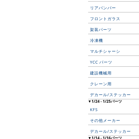
リアバンパー
フロントガラス
架装パーツ
冷凍機
マルチシャーシ
YCC パーツ
建設機械用
クレーン用
デカール/ステッカー
▼1/24 - 1/25パーツ
KFS
その他メーカー
デカール/ステッカー
▼1/14 - 1/16パーツ