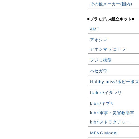
その他メーカー(国内)
■プラモデル/組立キット■
AMT
アオシマ
アオシマ デコトラ
フジミ模型
ハセガワ
Hobby boss/ホビーボス
Italeri/イタレリ
kibri/キブリ
kibri軍事・災害救助車
kibriストラクチャー
MENG Model