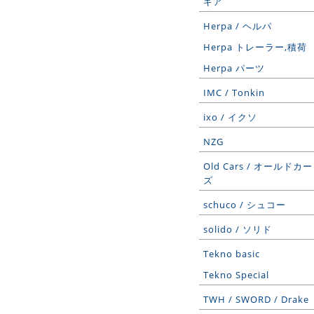
ギア
Herpa / ヘルパ
Herpa トレーラー,積荷
Herpa パーツ
IMC / Tonkin
ixo / イクソ
NZG
Old Cars / オールドカー
ズ
schuco / シュコー
solido / ソリド
Tekno basic
Tekno Special
TWH / SWORD / Drake