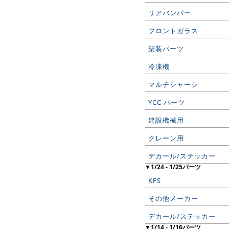
リアバンパー
フロントガラス
架装パーツ
冷凍機
マルチシャーシ
YCC パーツ
建設機械用
クレーン用
デカール/ステッカー
▼1/24 - 1/25パーツ
KFS
その他メーカー
デカール/ステッカー
▼1/14 - 1/16パーツ