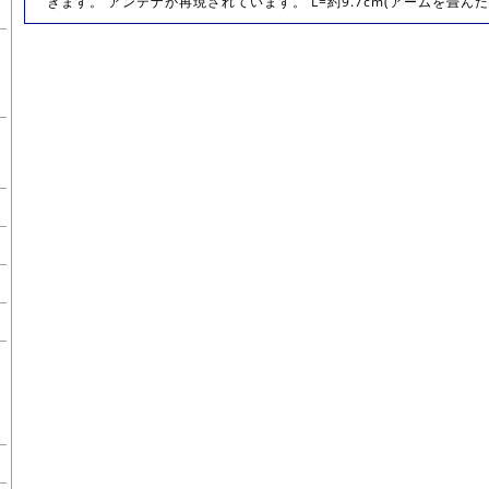
きます。 アンテナが再現されています。 L=約9.7cm(アームを畳んだ