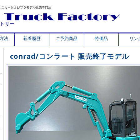
ミニカーおよびプラモデル販売専門店
トリー
方法
新着履歴
ご予約商品
特価品
リン
conrad/コンラート 販売終了モデル