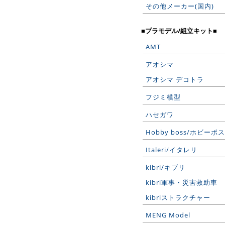
その他メーカー(国内)
■プラモデル/組立キット■
AMT
アオシマ
アオシマ デコトラ
フジミ模型
ハセガワ
Hobby boss/ホビーボス
Italeri/イタレリ
kibri/キブリ
kibri軍事・災害救助車
kibriストラクチャー
MENG Model