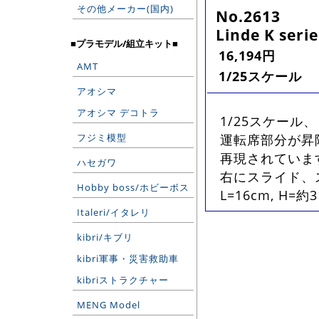
その他メーカー(国内)
No.2613
Linde K seri
■プラモデル/組立キット■
16,194円
AMT
1/25スケール
アオシマ
アオシマ デコトラ
1/25スケー
フジミ模型
運転席部分が昇
再現されていま
ハセガワ
右にスライド、
Hobby boss/ホビーボス
L=16cm, H=約3
Italeri/イタレリ
kibri/キブリ
kibri軍事・災害救助車
kibriストラクチャー
MENG Model