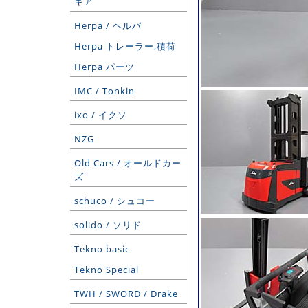
ギア
Herpa / ヘルパ
Herpa トレーラー,積荷
Herpa パーツ
IMC / Tonkin
ixo / イクソ
NZG
Old Cars / オールドカー
ズ
schuco / シュコー
solido / ソリド
Tekno basic
Tekno Special
TWH / SWORD / Drake