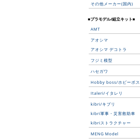
その他メーカー(国内)
■プラモデル/組立キット■
AMT
アオシマ
アオシマ デコトラ
フジミ模型
ハセガワ
Hobby boss/ホビーボス
Italeri/イタレリ
kibri/キブリ
kibri軍事・災害救助車
kibriストラクチャー
MENG Model