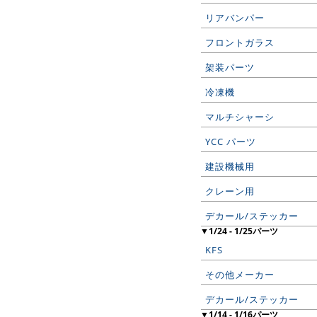
リアバンパー
フロントガラス
架装パーツ
冷凍機
マルチシャーシ
YCC パーツ
建設機械用
クレーン用
デカール/ステッカー
▼1/24 - 1/25パーツ
KFS
その他メーカー
デカール/ステッカー
▼1/14 - 1/16パーツ