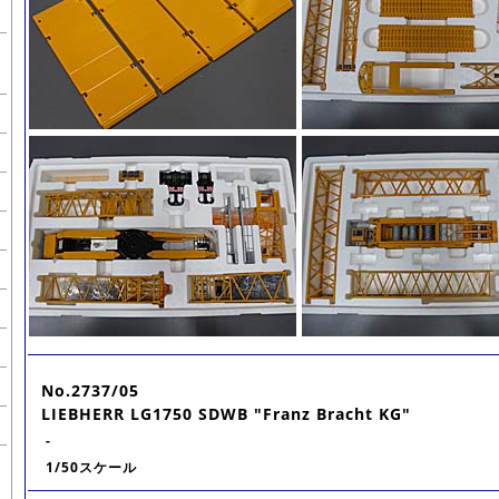
No.2737/05
LIEBHERR LG1750 SDWB "Franz Bracht KG"
-
1/50スケール