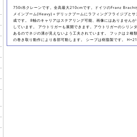
750t吊クレーンです。全高最大210cmです。ドイツのFranz Brac
メインブーム(Heavy)＋デリックブームにラフィングフライジブと
成です。 8軸のキャリアはステアリング可能、画像にはありません
しています。 アウトリガーも展開できます。アウトリガーのシリン
あるのでネジの溝が見えないよう工夫されています。 フックは２種
の巻き取り動作により各部可動します。 シーブは樹脂製です。 H=21