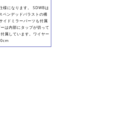
ht仕様になります。 SDWBは
サスペンデッドバラストの構
がサイドミラーパーツも付属
ダーは内部にタップが切って
類付属しています。ワイヤー
0cm