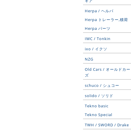
ギア
Herpa / ヘルパ
Herpa トレーラー,積荷
Herpa パーツ
IMC / Tonkin
ixo / イクソ
NZG
Old Cars / オールドカー
ズ
schuco / シュコー
solido / ソリド
Tekno basic
Tekno Special
TWH / SWORD / Drake