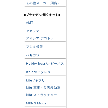
その他メーカー(国内)
■プラモデル/組立キット■
AMT
アオシマ
アオシマ デコトラ
フジミ模型
ハセガワ
Hobby boss/ホビーボス
Italeri/イタレリ
kibri/キブリ
kibri軍事・災害救助車
kibriストラクチャー
MENG Model