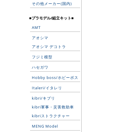
その他メーカー(国内)
■プラモデル/組立キット■
AMT
アオシマ
アオシマ デコトラ
フジミ模型
ハセガワ
Hobby boss/ホビーボス
Italeri/イタレリ
kibri/キブリ
kibri軍事・災害救助車
kibriストラクチャー
MENG Model