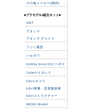
その他メーカー(国内)
■プラモデル/組立キット■
AMT
アオシマ
アオシマ デコトラ
フジミ模型
ハセガワ
Hobby boss/ホビーボス
Italeri/イタレリ
kibri/キブリ
kibri軍事・災害救助車
kibriストラクチャー
MENG Model