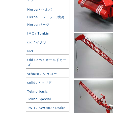
ギア
Herpa / ヘルパ
Herpa トレーラー,積荷
Herpa パーツ
IMC / Tonkin
ixo / イクソ
NZG
Old Cars / オールドカー
ズ
schuco / シュコー
solido / ソリド
Tekno basic
Tekno Special
TWH / SWORD / Drake