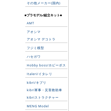
その他メーカー(国内)
■プラモデル/組立キット■
AMT
アオシマ
アオシマ デコトラ
フジミ模型
ハセガワ
Hobby boss/ホビーボス
Italeri/イタレリ
kibri/キブリ
kibri軍事・災害救助車
kibriストラクチャー
MENG Model