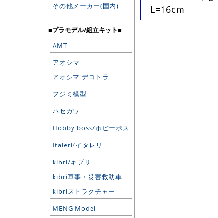
その他メーカー(国内)
L=16cm
■プラモデル/組立キット■
AMT
アオシマ
アオシマ デコトラ
フジミ模型
ハセガワ
Hobby boss/ホビーボス
Italeri/イタレリ
kibri/キブリ
kibri軍事・災害救助車
kibriストラクチャー
MENG Model