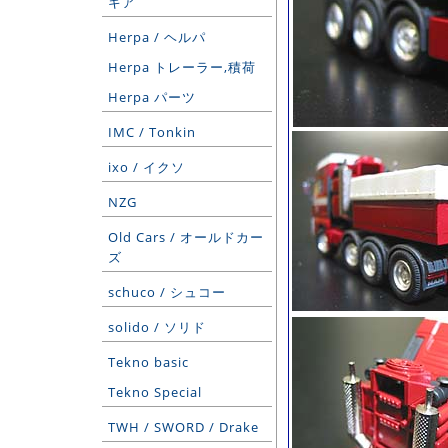
ギア
Herpa / ヘルパ
Herpa トレーラー,積荷
Herpa パーツ
IMC / Tonkin
ixo / イクソ
NZG
Old Cars / オールドカー
ズ
schuco / シュコー
solido / ソリド
Tekno basic
Tekno Special
TWH / SWORD / Drake