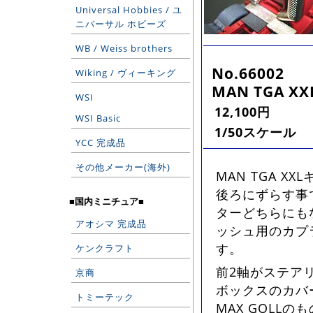
Universal Hobbies / ユ
ニバーサル ホビーズ
WB / Weiss brothers
No.66002
Wiking / ヴィーキング
MAN TGA XXL
WSI
12,100円
WSI Basic
1/50スケール
YCC 完成品
その他メーカー(海外)
MAN TGA 
後ろにずらす事
■国内ミニチュア■
ターどちらにも
アオシマ 完成品
ッシュ用のカプラ
す。
ケンクラフト
前2軸がステア
京商
ボックスのカバ
トミーテック
MAX GOLL