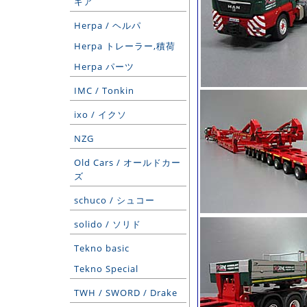
ギア
Herpa / ヘルパ
Herpa トレーラー,積荷
Herpa パーツ
IMC / Tonkin
ixo / イクソ
NZG
Old Cars / オールドカー
ズ
schuco / シュコー
solido / ソリド
Tekno basic
Tekno Special
TWH / SWORD / Drake