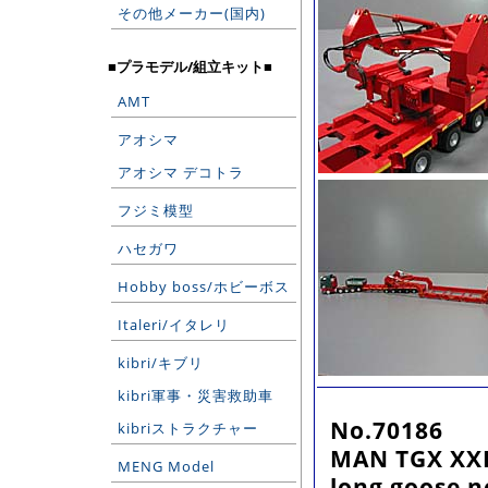
その他メーカー(国内)
■プラモデル/組立キット■
AMT
アオシマ
アオシマ デコトラ
フジミ模型
ハセガワ
Hobby boss/ホビーボス
Italeri/イタレリ
kibri/キブリ
kibri軍事・災害救助車
No.70186
kibriストラクチャー
MAN TGX XXL 
MENG Model
long goose n