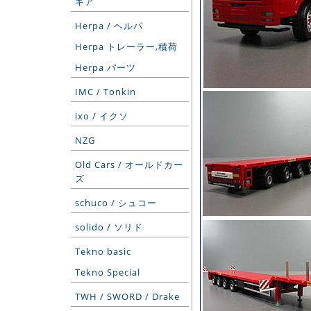
ギア
Herpa / ヘルパ
Herpa トレーラー,積荷
Herpa パーツ
IMC / Tonkin
ixo / イクソ
NZG
Old Cars / オールドカー
ズ
schuco / シュコー
solido / ソリド
Tekno basic
Tekno Special
TWH / SWORD / Drake