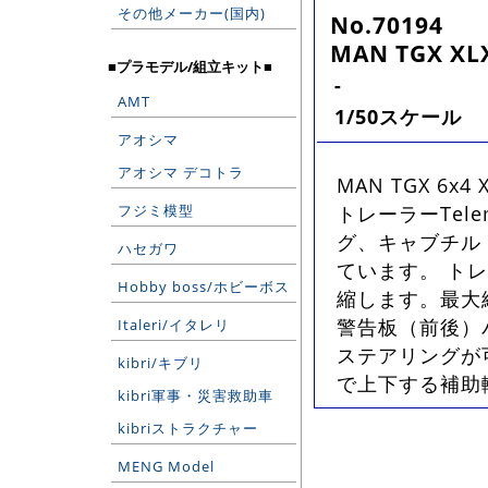
その他メーカー(国内)
No.70194
MAN TGX XLX
■プラモデル/組立キット■
-
AMT
1/50スケール
アオシマ
アオシマ デコトラ
MAN TGX 6x
フジミ模型
トレーラーTel
グ、キャブチル
ハセガワ
ています。 ト
Hobby boss/ホビーボス
縮します。最大
警告板（前後）
Italeri/イタレリ
ステアリングが
kibri/キブリ
で上下する補助輪
kibri軍事・災害救助車
kibriストラクチャー
MENG Model