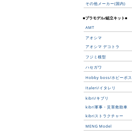
その他メーカー(国内)
■プラモデル/組立キット■
AMT
アオシマ
アオシマ デコトラ
フジミ模型
ハセガワ
Hobby boss/ホビーボス
Italeri/イタレリ
kibri/キブリ
kibri軍事・災害救助車
kibriストラクチャー
MENG Model