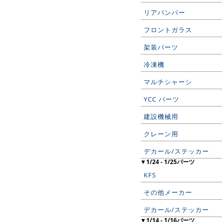
リアバンパー
フロントガラス
架装パーツ
冷凍機
マルチシャーシ
YCC パーツ
建設機械用
クレーン用
デカール/ステッカー
▼1/24 - 1/25パーツ
KFS
その他メーカー
デカール/ステッカー
▼1/14 - 1/16パーツ