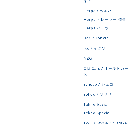
ギア
Herpa / ヘルパ
Herpa トレーラー,積荷
Herpa パーツ
IMC / Tonkin
ixo / イクソ
NZG
Old Cars / オールドカー
ズ
schuco / シュコー
solido / ソリド
Tekno basic
Tekno Special
TWH / SWORD / Drake