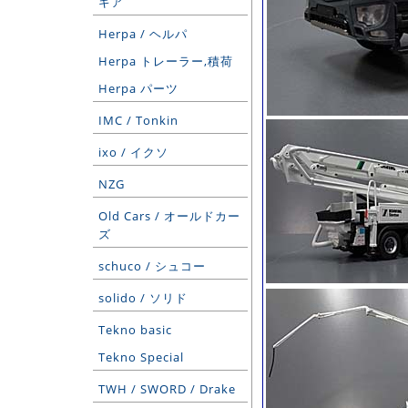
ギア
Herpa / ヘルパ
Herpa トレーラー,積荷
Herpa パーツ
IMC / Tonkin
ixo / イクソ
NZG
Old Cars / オールドカー
ズ
schuco / シュコー
solido / ソリド
Tekno basic
Tekno Special
TWH / SWORD / Drake