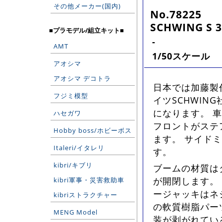
その他メーカー(国内)
No.78225
SCHWING S 3
■プラモデル/組立キット■
-
AMT
1/50スケール
アオシマ
アオシマ デコトラ
日本では加藤製作
フジミ模型
イツSCHWIN
になります。 車
ハセガワ
フロントがステ
Hobby boss/ホビーボス
ます。 サイド
Italeri/イタレリ
す。
kibri/キブリ
ブームの材質は
が開閉します。
kibri軍事・災害救助車
ージャッキはネ
kibriストラクチャー
の軟質樹脂パー
MENG Model
装が剥がれてい