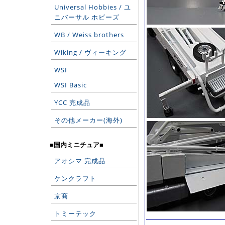
Universal Hobbies / ユ
ニバーサル ホビーズ
WB / Weiss brothers
Wiking / ヴィーキング
WSI
WSI Basic
YCC 完成品
その他メーカー(海外)
■国内ミニチュア■
アオシマ 完成品
ケンクラフト
京商
トミーテック