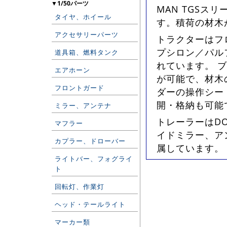
▼1/50パーツ
MAN TGSス
タイヤ、ホイール
す。積荷の材木
アクセサリーパーツ
トラクターはフ
プシロン／パル
道具箱、燃料タンク
れています。 
エアホーン
が可能で、材木
フロントガード
ダーの操作シー
開・格納も可能
ミラー、アンテナ
トレーラーはD
マフラー
イドミラー、ア
カプラー、ドローバー
属しています。 L
ライトバー、フォグライ
ト
回転灯、作業灯
ヘッド・テールライト
マーカー類