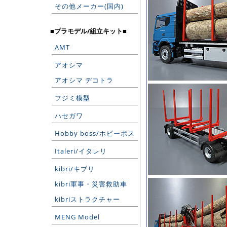
その他メーカー(国内)
■プラモデル/組立キット■
AMT
アオシマ
アオシマ デコトラ
フジミ模型
ハセガワ
Hobby boss/ホビーボス
Italeri/イタレリ
kibri/キブリ
kibri軍事・災害救助車
kibriストラクチャー
MENG Model