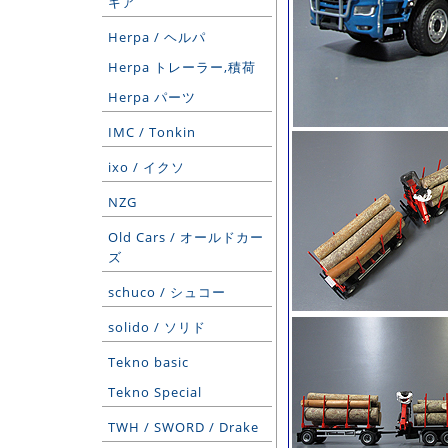
ギア
Herpa / ヘルパ
Herpa トレーラー,積荷
Herpa パーツ
IMC / Tonkin
ixo / イクソ
NZG
Old Cars / オールドカー
ズ
schuco / シュコー
solido / ソリド
Tekno basic
Tekno Special
TWH / SWORD / Drake