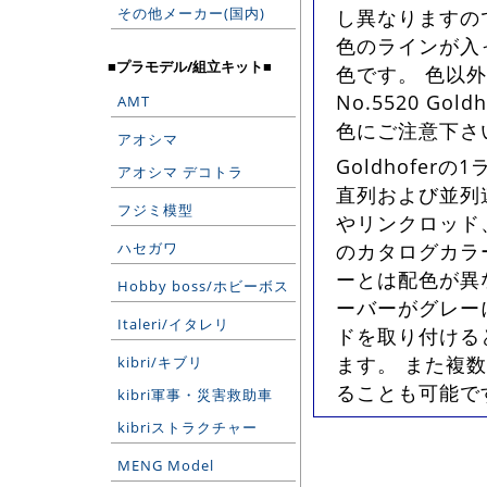
その他メーカー(国内)
し異なりますの
色のラインが入
■プラモデル/組立キット■
色です。 色以
No.5520 Go
AMT
色にご注意下さ
アオシマ
Goldhofer
アオシマ デコトラ
直列および並列
フジミ模型
やリンクロッド、
ハセガワ
のカタログカラー
ーとは配色が異
Hobby boss/ホビーボス
ーバーがグレー
Italeri/イタレリ
ドを取り付ける
ます。 また複
kibri/キブリ
ることも可能です
kibri軍事・災害救助車
kibriストラクチャー
MENG Model