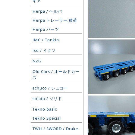
ギア
Herpa / ヘルパ
Herpa トレーラー,積荷
Herpa パーツ
IMC / Tonkin
ixo / イクソ
NZG
Old Cars / オールドカー
ズ
schuco / シュコー
solido / ソリド
Tekno basic
Tekno Special
TWH / SWORD / Drake