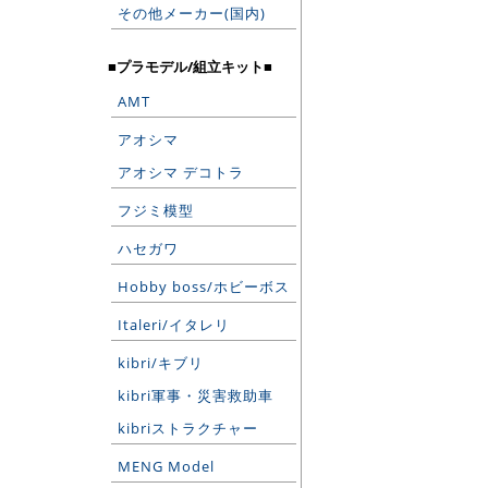
その他メーカー(国内)
■プラモデル/組立キット■
AMT
アオシマ
アオシマ デコトラ
フジミ模型
ハセガワ
Hobby boss/ホビーボス
Italeri/イタレリ
kibri/キブリ
kibri軍事・災害救助車
kibriストラクチャー
MENG Model