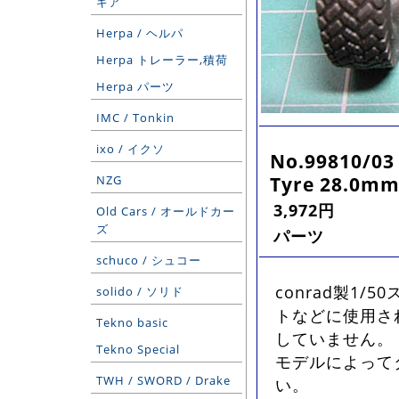
ギア
Herpa / ヘルパ
Herpa トレーラー,積荷
Herpa パーツ
IMC / Tonkin
ixo / イクソ
No.99810/03
Tyre 28.0mm
NZG
3,972円
Old Cars / オールドカー
ズ
パーツ
schuco / シュコー
conrad製1
solido / ソリド
トなどに使用さ
Tekno basic
していません。 
Tekno Special
モデルによって
TWH / SWORD / Drake
い。