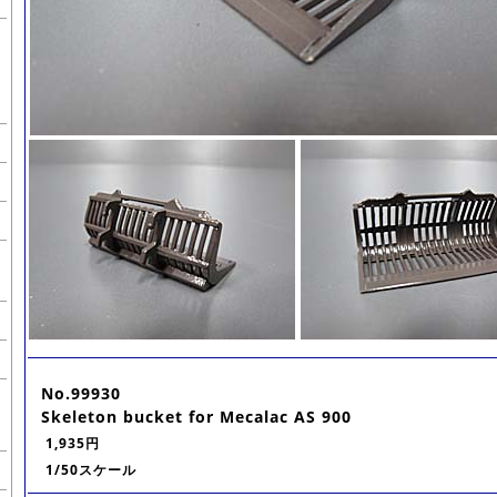
No.99930
Skeleton bucket for Mecalac AS 900
1,935円
1/50スケール