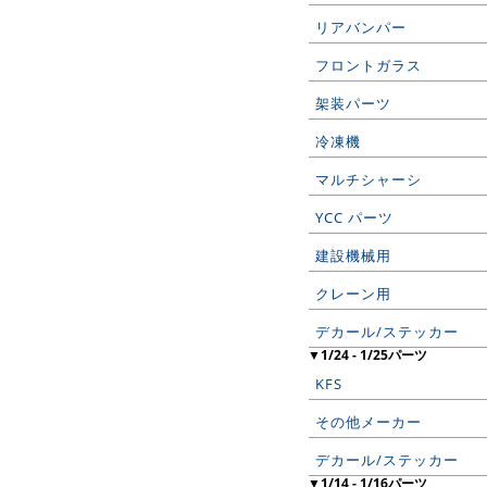
リアバンパー
フロントガラス
架装パーツ
冷凍機
マルチシャーシ
YCC パーツ
建設機械用
クレーン用
デカール/ステッカー
▼1/24 - 1/25パーツ
KFS
その他メーカー
デカール/ステッカー
▼1/14 - 1/16パーツ