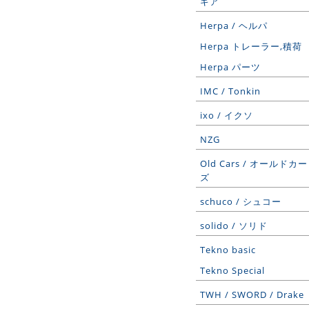
ギア
Herpa / ヘルパ
Herpa トレーラー,積荷
Herpa パーツ
IMC / Tonkin
ixo / イクソ
NZG
Old Cars / オールドカー
ズ
schuco / シュコー
solido / ソリド
Tekno basic
Tekno Special
TWH / SWORD / Drake