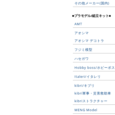
その他メーカー(国内)
■プラモデル/組立キット■
AMT
アオシマ
アオシマ デコトラ
フジミ模型
ハセガワ
Hobby boss/ホビーボス
Italeri/イタレリ
kibri/キブリ
kibri軍事・災害救助車
kibriストラクチャー
MENG Model