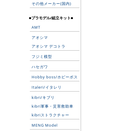
その他メーカー(国内)
■プラモデル/組立キット■
AMT
アオシマ
アオシマ デコトラ
フジミ模型
ハセガワ
Hobby boss/ホビーボス
Italeri/イタレリ
kibri/キブリ
kibri軍事・災害救助車
kibriストラクチャー
MENG Model