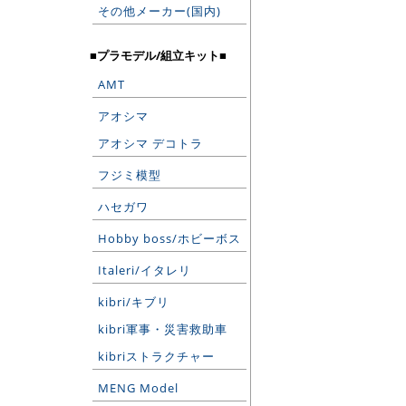
その他メーカー(国内)
■プラモデル/組立キット■
AMT
アオシマ
アオシマ デコトラ
フジミ模型
ハセガワ
Hobby boss/ホビーボス
Italeri/イタレリ
kibri/キブリ
kibri軍事・災害救助車
kibriストラクチャー
MENG Model