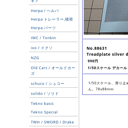
ギア
Herpa / ヘルパ
Herpa トレーラー,積荷
Herpa パーツ
IMC / Tonkin
ixo / イクソ
No.88631
Treadplate silver 
NZG
990円
Old Cars / オールドカー
1/50スケール デカール
ズ
1/50スケール、滑り止
schuco / シュコー
ん。78x88mm
solido / ソリド
Tekno basic
Tekno Special
TWH / SWORD / Drake