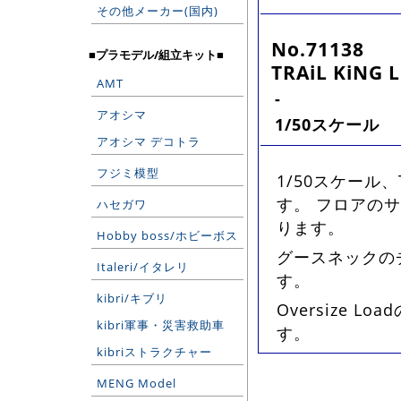
その他メーカー(国内)
No.71138
■プラモデル/組立キット■
TRAiL KiNG L
AMT
-
アオシマ
1/50スケール
アオシマ デコトラ
フジミ模型
1/50スケール、T
す。 フロアのサ
ハセガワ
ります。
Hobby boss/ホビーボス
グースネックの
Italeri/イタレリ
す。
kibri/キブリ
Oversize
kibri軍事・災害救助車
す。
kibriストラクチャー
MENG Model