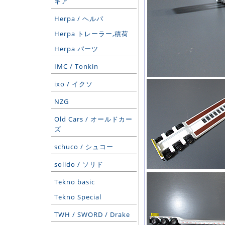
ギア
Herpa / ヘルパ
Herpa トレーラー,積荷
Herpa パーツ
IMC / Tonkin
ixo / イクソ
NZG
Old Cars / オールドカー
ズ
schuco / シュコー
solido / ソリド
Tekno basic
Tekno Special
TWH / SWORD / Drake