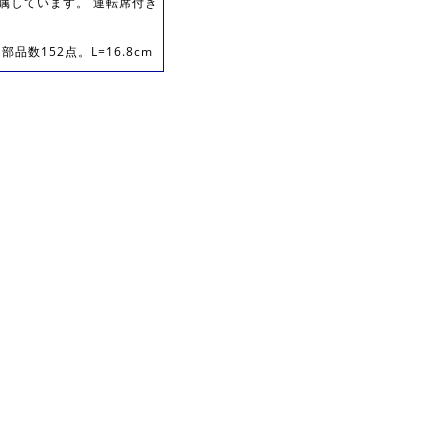
属しています。 運転席付き
数152点。L=16.8cm