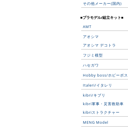
その他メーカー(国内)
■プラモデル/組立キット■
AMT
アオシマ
アオシマ デコトラ
フジミ模型
ハセガワ
Hobby boss/ホビーボス
Italeri/イタレリ
kibri/キブリ
kibri軍事・災害救助車
kibriストラクチャー
MENG Model