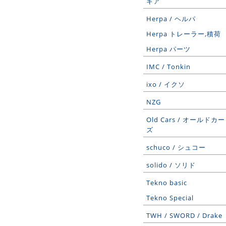
ギア
Herpa / ヘルパ
Herpa トレーラー,積荷
Herpa パーツ
IMC / Tonkin
ixo / イクソ
NZG
Old Cars / オールドカー
ズ
schuco / シュコー
solido / ソリド
Tekno basic
Tekno Special
TWH / SWORD / Drake