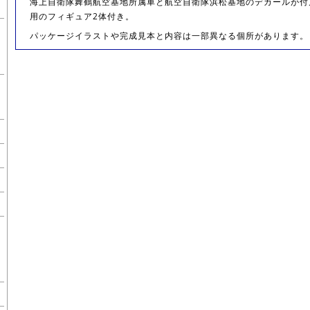
海上自衛隊舞鶴航空基地所属車と航空自衛隊浜松基地のデカールが付
用のフィギュア2体付き。
パッケージイラストや完成見本と内容は一部異なる個所があります。 部品