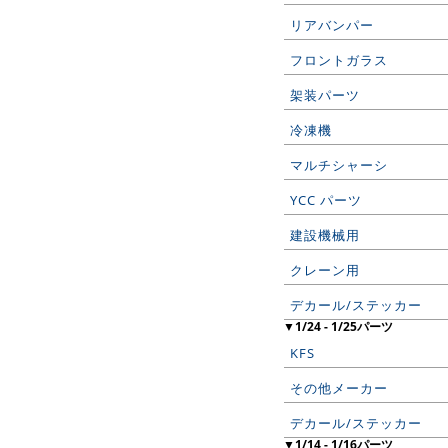
リアバンパー
フロントガラス
架装パーツ
冷凍機
マルチシャーシ
YCC パーツ
建設機械用
クレーン用
デカール/ステッカー
▼1/24 - 1/25パーツ
KFS
その他メーカー
デカール/ステッカー
▼1/14 - 1/16パーツ