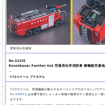
塗装済み完成例
No.52235
Rosenbauer Panther 6x6 空港用化学消防車 舞鶴航空
-
1/72スケール プラモデル
1/72スケール、帝国繊維が輸入するオーストリアのローゼンバウア
No.54005
とは水槽下部のシャッター有無や後部ボディ形状など一部
なります。