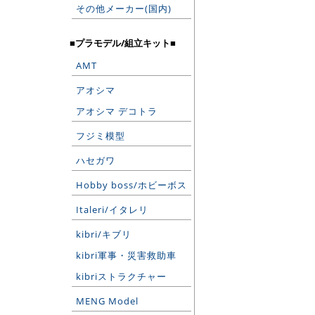
その他メーカー(国内)
■プラモデル/組立キット■
AMT
アオシマ
アオシマ デコトラ
フジミ模型
ハセガワ
Hobby boss/ホビーボス
Italeri/イタレリ
kibri/キブリ
kibri軍事・災害救助車
kibriストラクチャー
MENG Model