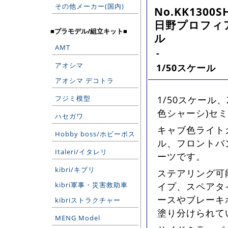
その他メーカー(国内)
No.KK1300S
日野プロフィア
■プラモデル/組立キット■
ル
AMT
-
アオシマ
1/50スケール
アオシマ デコトラ
フジミ模型
1/50スケール、
色シャーシ)セ
ハセガワ
キャブ色ライト
Hobby boss/ホビーボス
ル、フロントバ
Italeri/イタレリ
ーツです。
kibri/キブリ
ステアリング可能
kibri軍事・災害救助車
イプ、スペアタ
ースやブレーキ
kibriストラクチャー
塗り分けられて
MENG Model