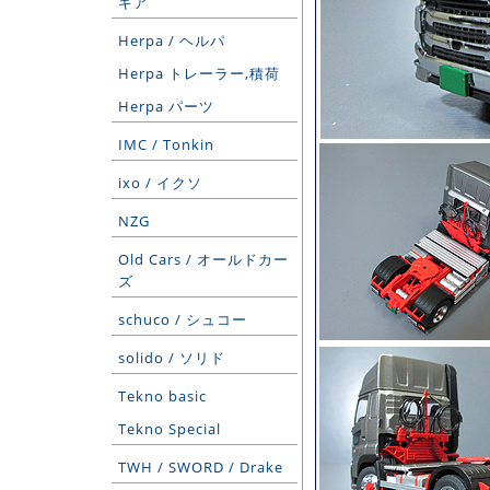
ギア
Herpa / ヘルパ
Herpa トレーラー,積荷
Herpa パーツ
IMC / Tonkin
ixo / イクソ
NZG
Old Cars / オールドカー
ズ
schuco / シュコー
solido / ソリド
Tekno basic
Tekno Special
TWH / SWORD / Drake