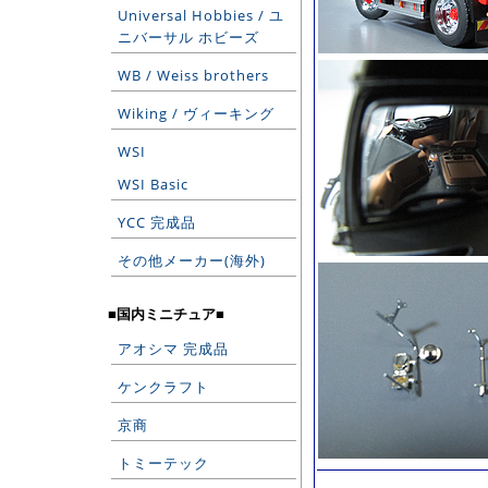
Universal Hobbies / ユ
ニバーサル ホビーズ
WB / Weiss brothers
Wiking / ヴィーキング
WSI
WSI Basic
YCC 完成品
その他メーカー(海外)
■国内ミニチュア■
アオシマ 完成品
ケンクラフト
京商
トミーテック