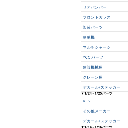
リアバンパー
フロントガラス
架装パーツ
冷凍機
マルチシャーシ
YCC パーツ
建設機械用
クレーン用
デカール/ステッカー
▼1/24 - 1/25パーツ
KFS
その他メーカー
デカール/ステッカー
▼1/14 - 1/16パーツ