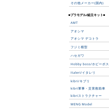
その他メーカー(国内)
■プラモデル/組立キット■
AMT
アオシマ
アオシマ デコトラ
フジミ模型
ハセガワ
Hobby boss/ホビーボス
Italeri/イタレリ
kibri/キブリ
kibri軍事・災害救助車
kibriストラクチャー
MENG Model