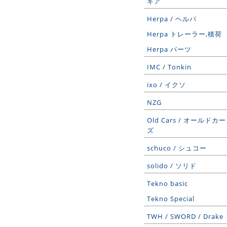
ギア
Herpa / ヘルパ
Herpa トレーラー,積荷
Herpa パーツ
IMC / Tonkin
ixo / イクソ
NZG
Old Cars / オールドカー
ズ
schuco / シュコー
solido / ソリド
Tekno basic
Tekno Special
TWH / SWORD / Drake